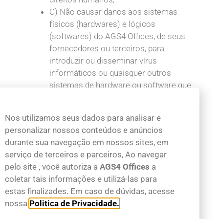
C) Não causar danos aos sistemas
físicos (hardwares) e lógicos
(softwares) do AGS4 Offices, de seus
fornecedores ou terceiros, para
introduzir ou disseminar vírus
informáticos ou quaisquer outros
sistemas de hardware ou software que
sejam capazes de causar danos
anteriormente mencionados.
Nos utilizamos seus dados para analisar e
personalizar nossos conteúdos e anúncios
Mais informações
durante sua navegação em nossos sites, em
serviço de terceiros e parceiros, Ao navegar
Esperemos que esteja esclarecido e, como
pelo site , você autoriza a
AGS4 Offices
a
mencionado anteriormente, se houver algo
coletar tais informações e utilizá-las para
que você não tem certeza se precisa ou não,
estas finalizades. Em caso de dúvidas, acesse
geralmente é mais seguro deixar os cookies
nossa
Politica de Privacidade.
ativados, caso interaja com um dos recursos
que você usa em nosso site.